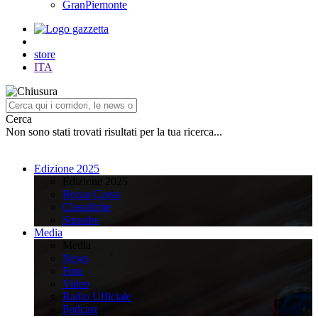
GranPiemonte
store
ITA
Cerca
Non sono stati trovati risultati per la tua ricerca...
Edizione 2025
Edizione 2025
Recap Corsa
Classifiche
Squadre
Media
Media
News
Foto
Video
Radio Ufficiale
Podcast