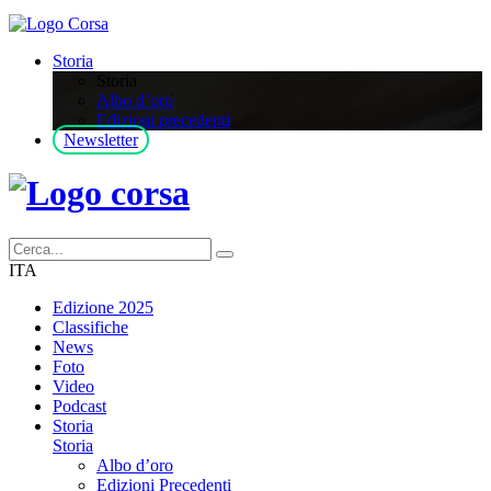
Storia
Storia
Albo d’oro
Edizioni precedenti
Newsletter
ITA
Edizione 2025
Classifiche
News
Foto
Video
Podcast
Storia
Storia
Albo d’oro
Edizioni Precedenti