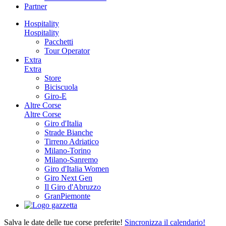
Partner
Hospitality
Hospitality
Pacchetti
Tour Operator
Extra
Extra
Store
Biciscuola
Giro-E
Altre Corse
Altre Corse
Giro d'Italia
Strade Bianche
Tirreno Adriatico
Milano-Torino
Milano-Sanremo
Giro d'Italia Women
Giro Next Gen
Il Giro d'Abruzzo
GranPiemonte
Salva le date delle tue corse preferite!
Sincronizza il calendario!