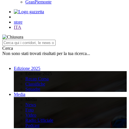
GranPiemonte
store
ITA
Cerca
Non sono stati trovati risultati per la tua ricerca...
Edizione 2025
Edizione 2025
Recap Corsa
Classifiche
Squadre
Media
Media
News
Foto
Video
Radio Ufficiale
Podcast