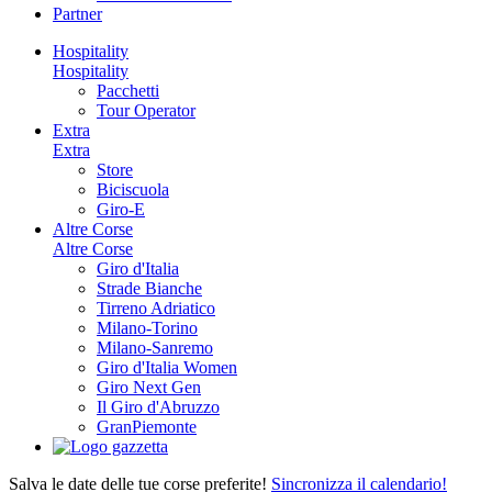
Partner
Hospitality
Hospitality
Pacchetti
Tour Operator
Extra
Extra
Store
Biciscuola
Giro-E
Altre Corse
Altre Corse
Giro d'Italia
Strade Bianche
Tirreno Adriatico
Milano-Torino
Milano-Sanremo
Giro d'Italia Women
Giro Next Gen
Il Giro d'Abruzzo
GranPiemonte
Salva le date delle tue corse preferite!
Sincronizza il calendario!