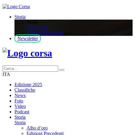
Storia
Storia
Albo d’oro
Edizioni precedenti
Newsletter
ITA
Edizione 2025
Classifiche
News
Foto
Video
Podcast
Storia
Storia
Albo d’oro
Edizioni Precedenti