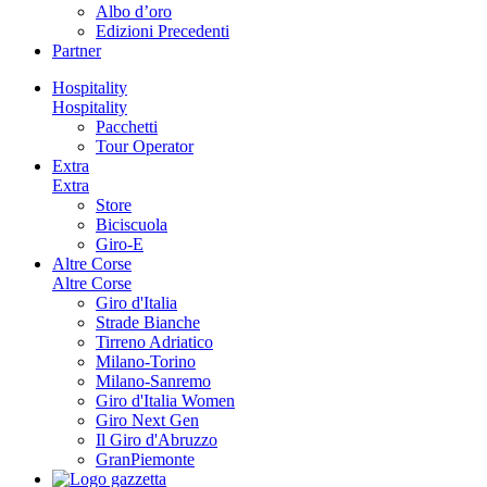
Albo d’oro
Edizioni Precedenti
Partner
Hospitality
Hospitality
Pacchetti
Tour Operator
Extra
Extra
Store
Biciscuola
Giro-E
Altre Corse
Altre Corse
Giro d'Italia
Strade Bianche
Tirreno Adriatico
Milano-Torino
Milano-Sanremo
Giro d'Italia Women
Giro Next Gen
Il Giro d'Abruzzo
GranPiemonte