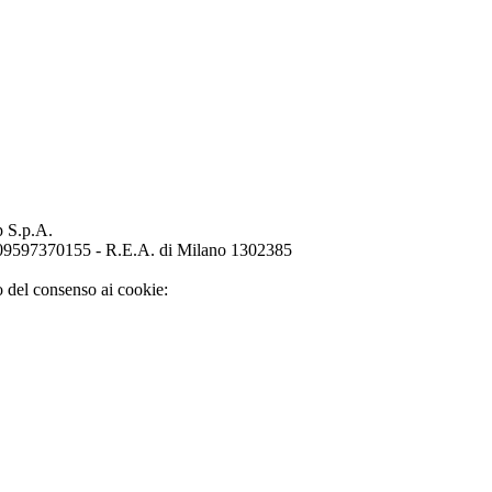
p S.p.A.
o 09597370155 - R.E.A. di Milano 1302385
o del consenso ai cookie: