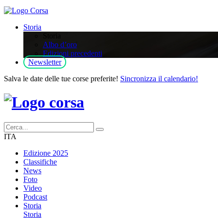
Storia
Storia
Albo d’oro
Edizioni precedenti
Newsletter
Salva le date delle tue corse preferite!
Sincronizza il calendario!
ITA
Edizione 2025
Classifiche
News
Foto
Video
Podcast
Storia
Storia