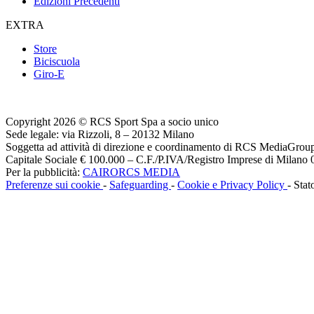
Edizioni Precedenti
EXTRA
Store
Biciscuola
Giro-E
Copyright 2026 © RCS Sport Spa a socio unico
Sede legale: via Rizzoli, 8 – 20132 Milano
Soggetta ad attività di direzione e coordinamento di RCS MediaGrou
Capitale Sociale € 100.000 – C.F./P.IVA/Registro Imprese di Milan
Per la pubblicità:
CAIRORCS MEDIA
Preferenze sui cookie
-
Safeguarding
-
Cookie e Privacy Policy
- Stat