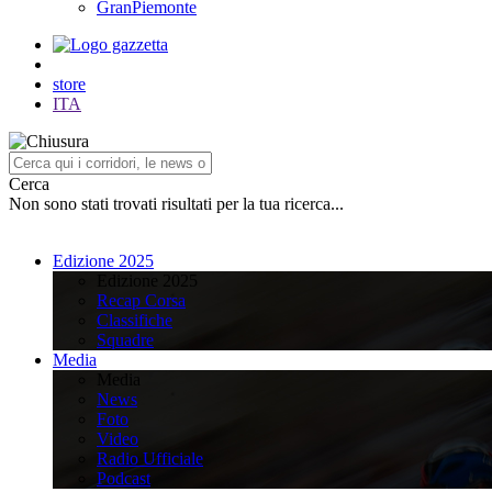
GranPiemonte
store
ITA
Cerca
Non sono stati trovati risultati per la tua ricerca...
Edizione 2025
Edizione 2025
Recap Corsa
Classifiche
Squadre
Media
Media
News
Foto
Video
Radio Ufficiale
Podcast