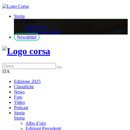
Storia
Storia
Albo d’oro
Edizioni precedenti
Newsletter
ITA
Edizione 2025
Classifiche
News
Foto
Video
Podcast
Storia
Storia
Albo d’oro
Edizioni Precedenti