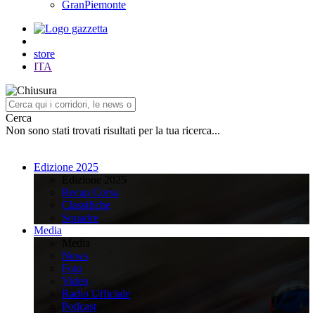
GranPiemonte
store
ITA
Cerca
Non sono stati trovati risultati per la tua ricerca...
Edizione 2025
Edizione 2025
Recap Corsa
Classifiche
Squadre
Media
Media
News
Foto
Video
Radio Ufficiale
Podcast