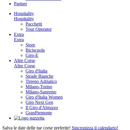
Partner
Hospitality
Hospitality
Pacchetti
Tour Operator
Extra
Extra
Store
Biciscuola
Giro-E
Altre Corse
Altre Corse
Giro d'Italia
Strade Bianche
Tirreno Adriatico
Milano-Torino
Milano-Sanremo
Giro d'Italia Women
Giro Next Gen
Il Giro d'Abruzzo
GranPiemonte
Salva le date delle tue corse preferite!
Sincronizza il calendario!