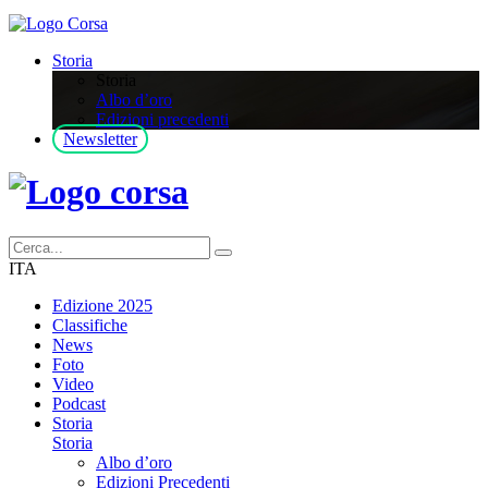
Storia
Storia
Albo d’oro
Edizioni precedenti
Newsletter
ITA
Edizione 2025
Classifiche
News
Foto
Video
Podcast
Storia
Storia
Albo d’oro
Edizioni Precedenti