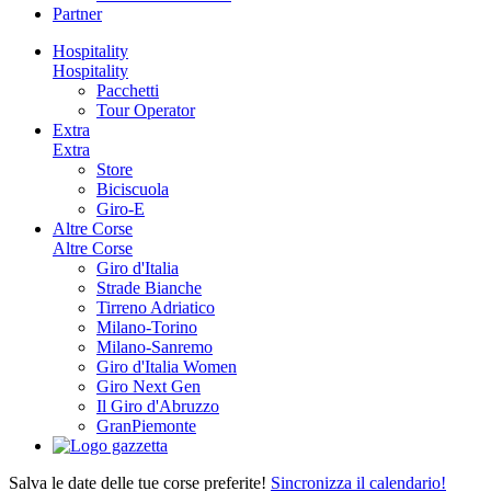
Partner
Hospitality
Hospitality
Pacchetti
Tour Operator
Extra
Extra
Store
Biciscuola
Giro-E
Altre Corse
Altre Corse
Giro d'Italia
Strade Bianche
Tirreno Adriatico
Milano-Torino
Milano-Sanremo
Giro d'Italia Women
Giro Next Gen
Il Giro d'Abruzzo
GranPiemonte
Salva le date delle tue corse preferite!
Sincronizza il calendario!