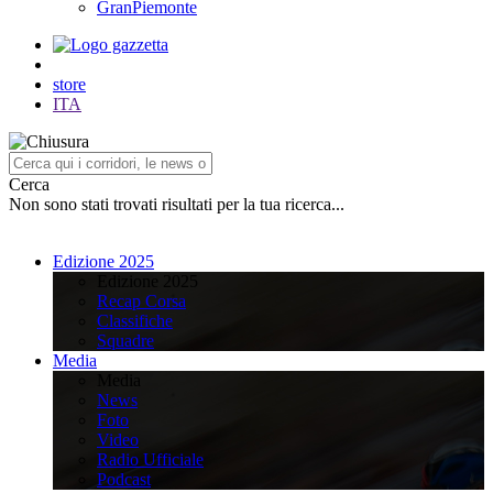
GranPiemonte
store
ITA
Cerca
Non sono stati trovati risultati per la tua ricerca...
Edizione 2025
Edizione 2025
Recap Corsa
Classifiche
Squadre
Media
Media
News
Foto
Video
Radio Ufficiale
Podcast