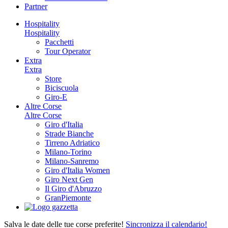
Partner
Hospitality
Hospitality
Pacchetti
Tour Operator
Extra
Extra
Store
Biciscuola
Giro-E
Altre Corse
Altre Corse
Giro d'Italia
Strade Bianche
Tirreno Adriatico
Milano-Torino
Milano-Sanremo
Giro d'Italia Women
Giro Next Gen
Il Giro d'Abruzzo
GranPiemonte
Salva le date delle tue corse preferite!
Sincronizza il calendario!