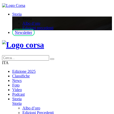
Storia
Storia
Albo d’oro
Edizioni precedenti
Newsletter
ITA
Edizione 2025
Classifiche
News
Foto
Video
Podcast
Storia
Storia
Albo d’oro
Edizioni Precedenti