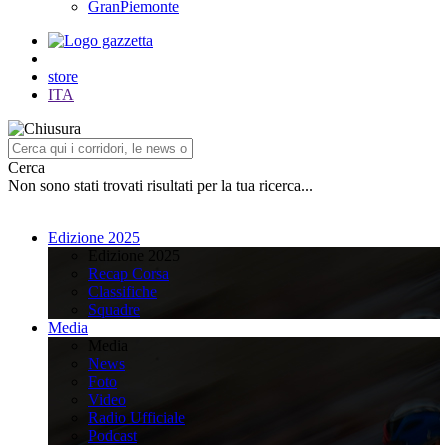
GranPiemonte
store
ITA
Cerca
Non sono stati trovati risultati per la tua ricerca...
Edizione 2025
Edizione 2025
Recap Corsa
Classifiche
Squadre
Media
Media
News
Foto
Video
Radio Ufficiale
Podcast