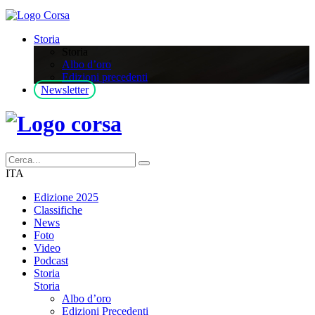
Storia
Storia
Albo d’oro
Edizioni precedenti
Newsletter
ITA
Edizione 2025
Classifiche
News
Foto
Video
Podcast
Storia
Storia
Albo d’oro
Edizioni Precedenti