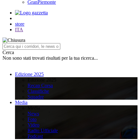
GranPiemonte
store
ITA
Cerca
Non sono stati trovati risultati per la tua ricerca...
Edizione 2025
Edizione 2025
Recap Corsa
Classifiche
Squadre
Media
Media
News
Foto
Video
Radio Ufficiale
Podcast