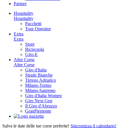
Partner
Hospitality
Hospitality
Pacchetti
Tour Operator
Extra
Extra
Store
Biciscuola
Giro-E
Altre Corse
Altre Corse
Giro d'Italia
Strade Bianche
Tirreno Adriatico
Milano-Torino
Milano-Sanremo
Giro d'Italia Women
Giro Next Gen
Il Giro d'Abruzzo
GranPiemonte
Salva le date delle tue corse preferite!
Sincronizza il calendario!