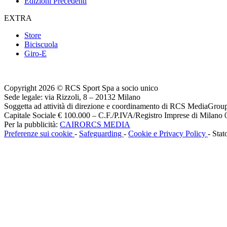
Edizioni Precedenti
EXTRA
Store
Biciscuola
Giro-E
Copyright 2026 © RCS Sport Spa a socio unico
Sede legale: via Rizzoli, 8 – 20132 Milano
Soggetta ad attività di direzione e coordinamento di RCS MediaGrou
Capitale Sociale € 100.000 – C.F./P.IVA/Registro Imprese di Milan
Per la pubblicità:
CAIRORCS MEDIA
Preferenze sui cookie
-
Safeguarding
-
Cookie e Privacy Policy
- Stat