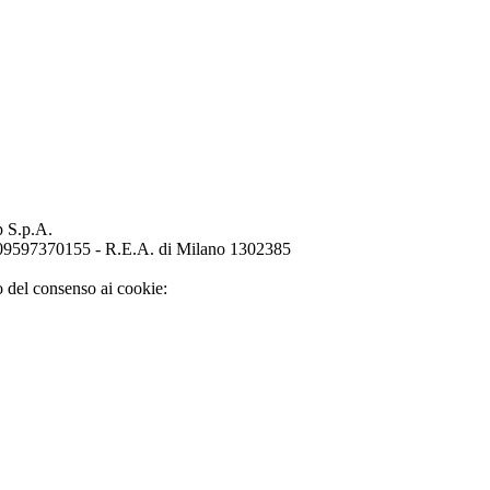
p S.p.A.
o 09597370155 - R.E.A. di Milano 1302385
o del consenso ai cookie: