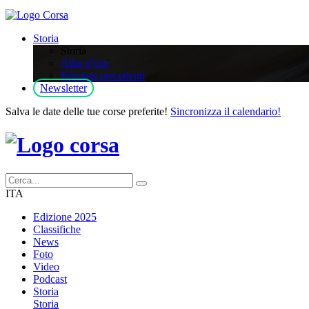
Storia
Storia
Albo d’oro
Edizioni precedenti
Newsletter
Salva le date delle tue corse preferite!
Sincronizza il calendario!
ITA
Edizione 2025
Classifiche
News
Foto
Video
Podcast
Storia
Storia