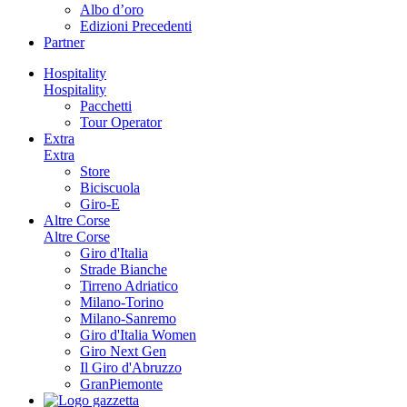
Albo d’oro
Edizioni Precedenti
Partner
Hospitality
Hospitality
Pacchetti
Tour Operator
Extra
Extra
Store
Biciscuola
Giro-E
Altre Corse
Altre Corse
Giro d'Italia
Strade Bianche
Tirreno Adriatico
Milano-Torino
Milano-Sanremo
Giro d'Italia Women
Giro Next Gen
Il Giro d'Abruzzo
GranPiemonte