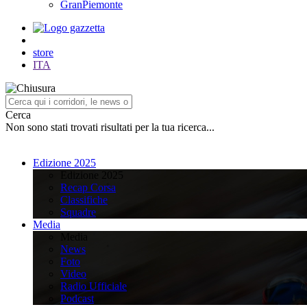
GranPiemonte
store
ITA
Cerca
Non sono stati trovati risultati per la tua ricerca...
Edizione 2025
Edizione 2025
Recap Corsa
Classifiche
Squadre
Media
Media
News
Foto
Video
Radio Ufficiale
Podcast