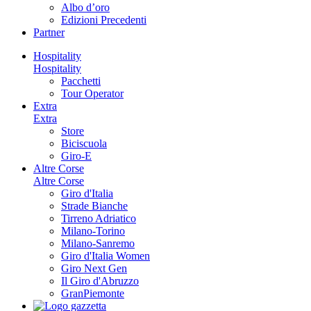
Albo d’oro
Edizioni Precedenti
Partner
Hospitality
Hospitality
Pacchetti
Tour Operator
Extra
Extra
Store
Biciscuola
Giro-E
Altre Corse
Altre Corse
Giro d'Italia
Strade Bianche
Tirreno Adriatico
Milano-Torino
Milano-Sanremo
Giro d'Italia Women
Giro Next Gen
Il Giro d'Abruzzo
GranPiemonte