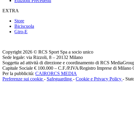
Edizioni Precedenti
EXTRA
Store
Biciscuola
Giro-E
Copyright 2026 © RCS Sport Spa a socio unico
Sede legale: via Rizzoli, 8 – 20132 Milano
Soggetta ad attività di direzione e coordinamento di RCS MediaGrou
Capitale Sociale € 100.000 – C.F./P.IVA/Registro Imprese di Milan
Per la pubblicità:
CAIRORCS MEDIA
Preferenze sui cookie
-
Safeguarding
-
Cookie e Privacy Policy
- Stat