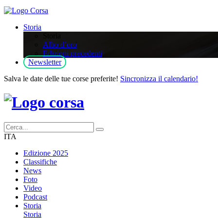
Storia
Storia
Albo d’oro
Edizioni precedenti
Newsletter
Salva le date delle tue corse preferite!
Sincronizza il calendario!
ITA
Edizione 2025
Classifiche
News
Foto
Video
Podcast
Storia
Storia