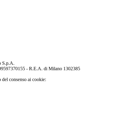
p S.p.A.
o 09597370155 - R.E.A. di Milano 1302385
o del consenso ai cookie: