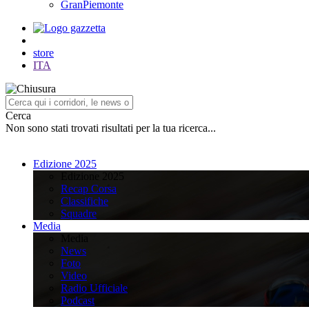
GranPiemonte
store
ITA
Cerca
Non sono stati trovati risultati per la tua ricerca...
Edizione 2025
Edizione 2025
Recap Corsa
Classifiche
Squadre
Media
Media
News
Foto
Video
Radio Ufficiale
Podcast