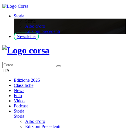
Storia
Storia
Albo d’oro
Edizioni precedenti
Newsletter
ITA
Edizione 2025
Classifiche
News
Foto
Video
Podcast
Storia
Storia
Albo d’oro
Edizioni Precedenti