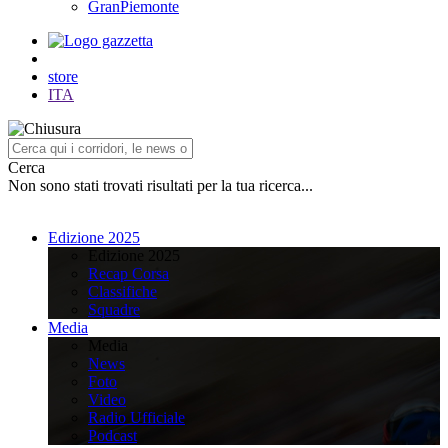
GranPiemonte
store
ITA
Cerca
Non sono stati trovati risultati per la tua ricerca...
Edizione 2025
Edizione 2025
Recap Corsa
Classifiche
Squadre
Media
Media
News
Foto
Video
Radio Ufficiale
Podcast