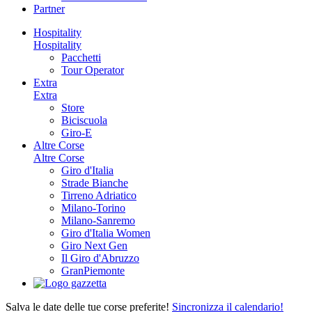
Partner
Hospitality
Hospitality
Pacchetti
Tour Operator
Extra
Extra
Store
Biciscuola
Giro-E
Altre Corse
Altre Corse
Giro d'Italia
Strade Bianche
Tirreno Adriatico
Milano-Torino
Milano-Sanremo
Giro d'Italia Women
Giro Next Gen
Il Giro d'Abruzzo
GranPiemonte
Salva le date delle tue corse preferite!
Sincronizza il calendario!