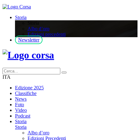
Storia
Storia
Albo d’oro
Edizioni precedenti
Newsletter
ITA
Edizione 2025
Classifiche
News
Foto
Video
Podcast
Storia
Storia
Albo d’oro
Edizioni Precedenti