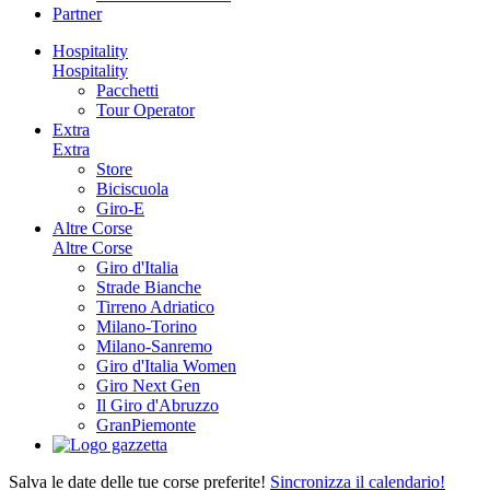
Partner
Hospitality
Hospitality
Pacchetti
Tour Operator
Extra
Extra
Store
Biciscuola
Giro-E
Altre Corse
Altre Corse
Giro d'Italia
Strade Bianche
Tirreno Adriatico
Milano-Torino
Milano-Sanremo
Giro d'Italia Women
Giro Next Gen
Il Giro d'Abruzzo
GranPiemonte
Salva le date delle tue corse preferite!
Sincronizza il calendario!