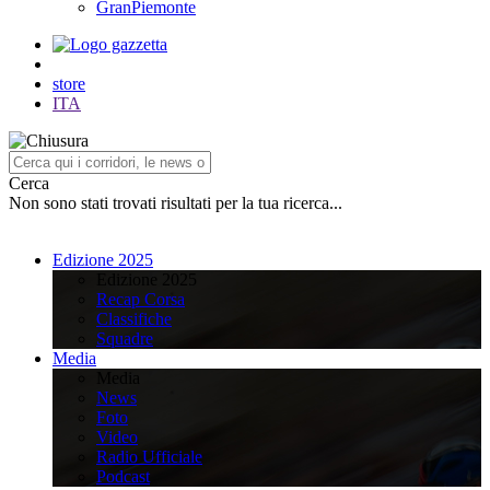
GranPiemonte
store
ITA
Cerca
Non sono stati trovati risultati per la tua ricerca...
Edizione 2025
Edizione 2025
Recap Corsa
Classifiche
Squadre
Media
Media
News
Foto
Video
Radio Ufficiale
Podcast