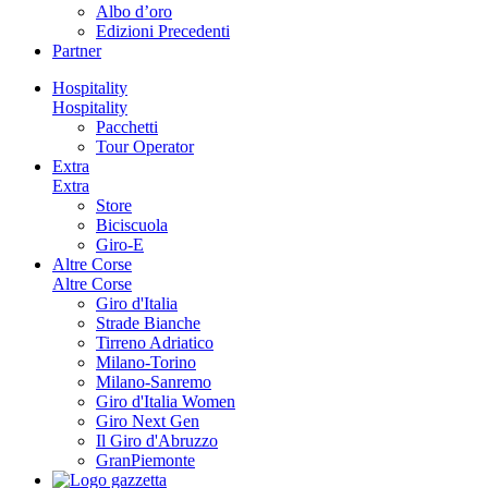
Albo d’oro
Edizioni Precedenti
Partner
Hospitality
Hospitality
Pacchetti
Tour Operator
Extra
Extra
Store
Biciscuola
Giro-E
Altre Corse
Altre Corse
Giro d'Italia
Strade Bianche
Tirreno Adriatico
Milano-Torino
Milano-Sanremo
Giro d'Italia Women
Giro Next Gen
Il Giro d'Abruzzo
GranPiemonte