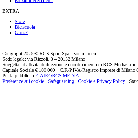
Edizioni Precedenti
EXTRA
Store
Biciscuola
Giro-E
Copyright 2026 © RCS Sport Spa a socio unico
Sede legale: via Rizzoli, 8 – 20132 Milano
Soggetta ad attività di direzione e coordinamento di RCS MediaGrou
Capitale Sociale € 100.000 – C.F./P.IVA/Registro Imprese di Milan
Per la pubblicità:
CAIRORCS MEDIA
Preferenze sui cookie
-
Safeguarding
-
Cookie e Privacy Policy
- Stat