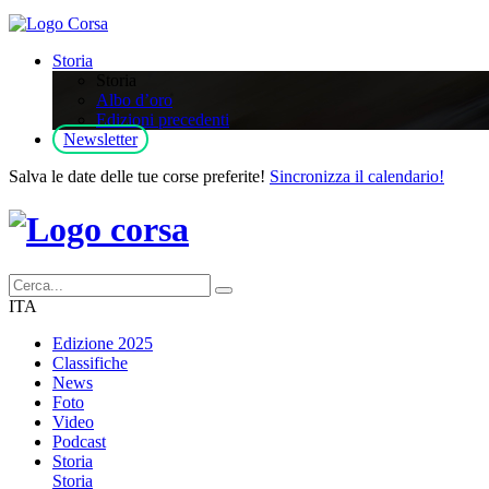
Storia
Storia
Albo d’oro
Edizioni precedenti
Newsletter
Salva le date delle tue corse preferite!
Sincronizza il calendario!
ITA
Edizione 2025
Classifiche
News
Foto
Video
Podcast
Storia
Storia