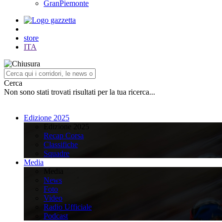
GranPiemonte
store
ITA
Cerca
Non sono stati trovati risultati per la tua ricerca...
Edizione 2025
Edizione 2025
Recap Corsa
Classifiche
Squadre
Media
Media
News
Foto
Video
Radio Ufficiale
Podcast