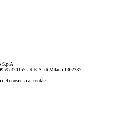
p S.p.A.
o 09597370155 - R.E.A. di Milano 1302385
o del consenso ai cookie: