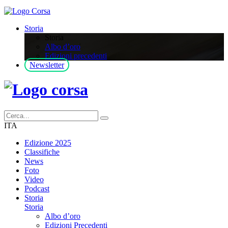
Storia
Storia
Albo d’oro
Edizioni precedenti
Newsletter
ITA
Edizione 2025
Classifiche
News
Foto
Video
Podcast
Storia
Storia
Albo d’oro
Edizioni Precedenti