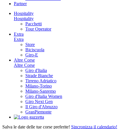
Partner
Hospitality
Hospitality
Pacchetti
Tour Operator
Extra
Extra
Store
Biciscuola
Giro-E
Altre Corse
Altre Corse
Giro d'Italia
Strade Bianche
Tirreno Adriatico
Milano-Torino
Milano-Sanremo
Giro d'Italia Women
Giro Next Gen
Il Giro d'Abruzzo
GranPiemonte
Salva le date delle tue corse preferite!
Sincronizza il calendario!