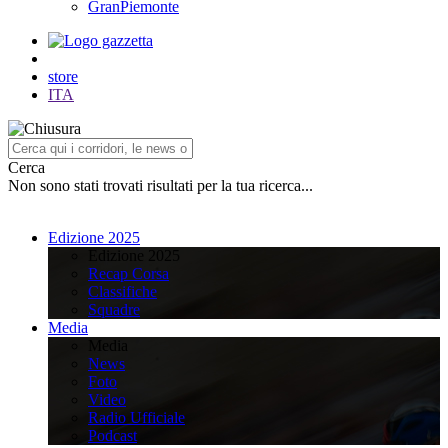
GranPiemonte
store
ITA
Cerca
Non sono stati trovati risultati per la tua ricerca...
Edizione 2025
Edizione 2025
Recap Corsa
Classifiche
Squadre
Media
Media
News
Foto
Video
Radio Ufficiale
Podcast