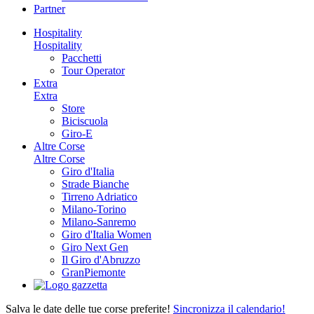
Partner
Hospitality
Hospitality
Pacchetti
Tour Operator
Extra
Extra
Store
Biciscuola
Giro-E
Altre Corse
Altre Corse
Giro d'Italia
Strade Bianche
Tirreno Adriatico
Milano-Torino
Milano-Sanremo
Giro d'Italia Women
Giro Next Gen
Il Giro d'Abruzzo
GranPiemonte
Salva le date delle tue corse preferite!
Sincronizza il calendario!