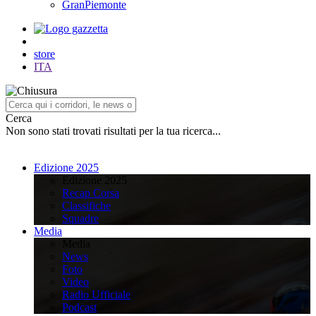
GranPiemonte
store
ITA
Cerca
Non sono stati trovati risultati per la tua ricerca...
Edizione 2025
Edizione 2025
Recap Corsa
Classifiche
Squadre
Media
Media
News
Foto
Video
Radio Ufficiale
Podcast