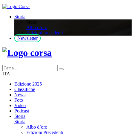
Storia
Storia
Albo d’oro
Edizioni precedenti
Newsletter
ITA
Edizione 2025
Classifiche
News
Foto
Video
Podcast
Storia
Storia
Albo d’oro
Edizioni Precedenti