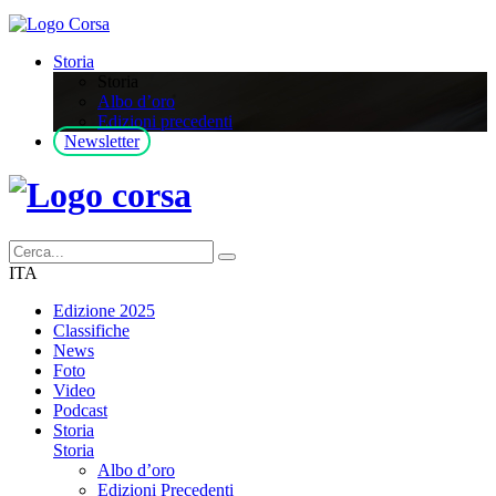
Storia
Storia
Albo d’oro
Edizioni precedenti
Newsletter
ITA
Edizione 2025
Classifiche
News
Foto
Video
Podcast
Storia
Storia
Albo d’oro
Edizioni Precedenti