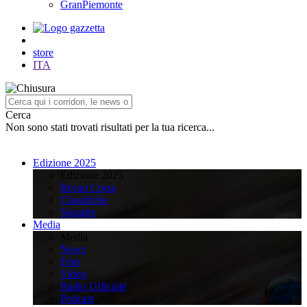
GranPiemonte
store
ITA
Cerca
Non sono stati trovati risultati per la tua ricerca...
Edizione 2025
Edizione 2025
Recap Corsa
Classifiche
Squadre
Media
Media
News
Foto
Video
Radio Ufficiale
Podcast