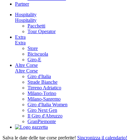
Partner
Hospitality
Hospitality
Pacchetti
Tour Operator
Extra
Extra
Store
Biciscuola
Giro-E
Altre Corse
Altre Corse
Giro d'Italia
Strade Bianche
Tirreno Adriatico
Milano-Torino
Milano-Sanremo
Giro d'Italia Women
Giro Next Gen
Il Giro d'Abruzzo
GranPiemonte
Salva le date delle tue corse preferite!
Sincronizza il calendario!