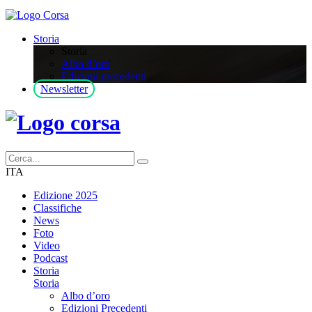
Storia
Storia
Albo d’oro
Edizioni precedenti
Newsletter
ITA
Edizione 2025
Classifiche
News
Foto
Video
Podcast
Storia
Storia
Albo d’oro
Edizioni Precedenti