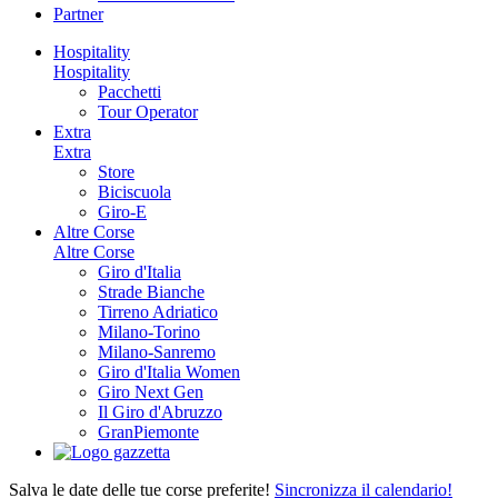
Partner
Hospitality
Hospitality
Pacchetti
Tour Operator
Extra
Extra
Store
Biciscuola
Giro-E
Altre Corse
Altre Corse
Giro d'Italia
Strade Bianche
Tirreno Adriatico
Milano-Torino
Milano-Sanremo
Giro d'Italia Women
Giro Next Gen
Il Giro d'Abruzzo
GranPiemonte
Salva le date delle tue corse preferite!
Sincronizza il calendario!