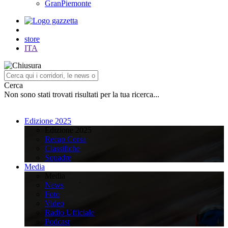
GranPiemonte
store
ITA
Cerca
Non sono stati trovati risultati per la tua ricerca...
Edizione 2025
Edizione 2025
Recap Corsa
Classifiche
Squadre
Media
Media
News
Foto
Video
Radio Ufficiale
Podcast