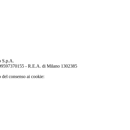
p S.p.A.
o 09597370155 - R.E.A. di Milano 1302385
o del consenso ai cookie: