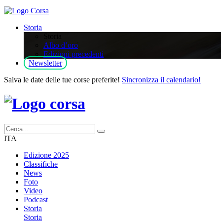
Storia
Storia
Albo d’oro
Edizioni precedenti
Newsletter
Salva le date delle tue corse preferite!
Sincronizza il calendario!
ITA
Edizione 2025
Classifiche
News
Foto
Video
Podcast
Storia
Storia