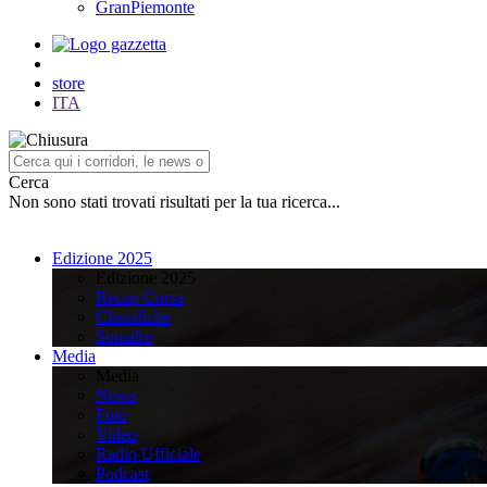
GranPiemonte
store
ITA
Cerca
Non sono stati trovati risultati per la tua ricerca...
Edizione 2025
Edizione 2025
Recap Corsa
Classifiche
Squadre
Media
Media
News
Foto
Video
Radio Ufficiale
Podcast