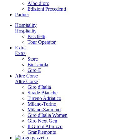
Albo d’oro
Edizioni Precedenti
Partner
Hospitality
Hospitality
Pacchetti
Tour Operator
Extra
Extra
Store
Biciscuola
Giro-E
Altre Corse
Altre Corse
Giro d'Italia
Strade Bianche
Tirreno Adriatico
Milano-Torino
Milano-Sanremo
Giro d'Italia Women
Giro Next Gen
Il Giro d'Abruzzo
GranPiemonte