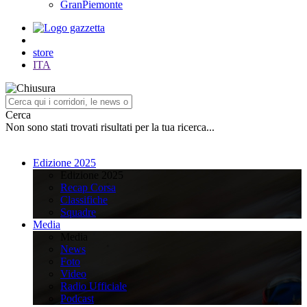
GranPiemonte
store
ITA
Cerca
Non sono stati trovati risultati per la tua ricerca...
Edizione 2025
Edizione 2025
Recap Corsa
Classifiche
Squadre
Media
Media
News
Foto
Video
Radio Ufficiale
Podcast