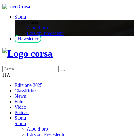
Storia
Storia
Albo d’oro
Edizioni precedenti
Newsletter
ITA
Edizione 2025
Classifiche
News
Foto
Video
Podcast
Storia
Storia
Albo d’oro
Edizioni Precedenti