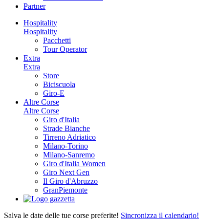
Partner
Hospitality
Hospitality
Pacchetti
Tour Operator
Extra
Extra
Store
Biciscuola
Giro-E
Altre Corse
Altre Corse
Giro d'Italia
Strade Bianche
Tirreno Adriatico
Milano-Torino
Milano-Sanremo
Giro d'Italia Women
Giro Next Gen
Il Giro d'Abruzzo
GranPiemonte
Salva le date delle tue corse preferite!
Sincronizza il calendario!