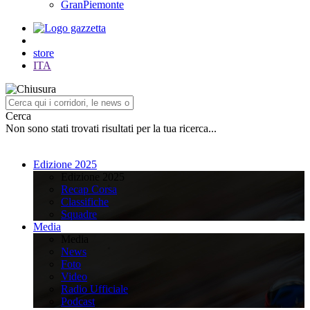
GranPiemonte
store
ITA
Cerca
Non sono stati trovati risultati per la tua ricerca...
Edizione 2025
Edizione 2025
Recap Corsa
Classifiche
Squadre
Media
Media
News
Foto
Video
Radio Ufficiale
Podcast