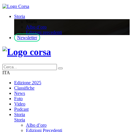
Storia
Storia
Albo d’oro
Edizioni precedenti
Newsletter
ITA
Edizione 2025
Classifiche
News
Foto
Video
Podcast
Storia
Storia
Albo d’oro
Edizioni Precedenti