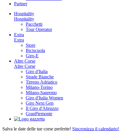
Partner
Hospitality
Hospitality
Pacchetti
Tour Operator
Extra
Extra
Store
Biciscuola
Giro-E
Altre Corse
Altre Corse
Giro d'Italia
Strade Bianche
Tirreno Adriatico
Milano-Torino
Milano-Sanremo
Giro d'Italia Women
Giro Next Gen
Il Giro d'Abruzzo
GranPiemonte
Salva le date delle tue corse preferite!
Sincronizza il calendario!