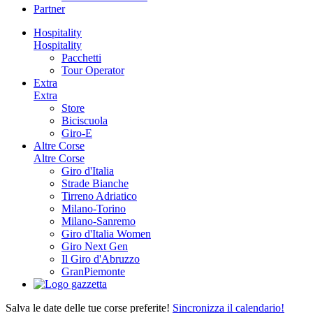
Partner
Hospitality
Hospitality
Pacchetti
Tour Operator
Extra
Extra
Store
Biciscuola
Giro-E
Altre Corse
Altre Corse
Giro d'Italia
Strade Bianche
Tirreno Adriatico
Milano-Torino
Milano-Sanremo
Giro d'Italia Women
Giro Next Gen
Il Giro d'Abruzzo
GranPiemonte
Salva le date delle tue corse preferite!
Sincronizza il calendario!