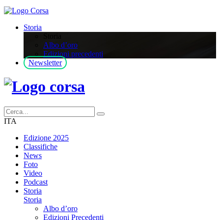
Storia
Storia
Albo d’oro
Edizioni precedenti
Newsletter
ITA
Edizione 2025
Classifiche
News
Foto
Video
Podcast
Storia
Storia
Albo d’oro
Edizioni Precedenti