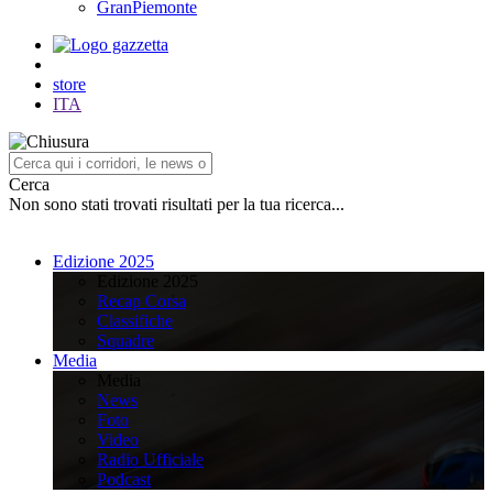
GranPiemonte
store
ITA
Cerca
Non sono stati trovati risultati per la tua ricerca...
Edizione 2025
Edizione 2025
Recap Corsa
Classifiche
Squadre
Media
Media
News
Foto
Video
Radio Ufficiale
Podcast