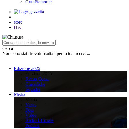
GranPiemonte
store
ITA
Cerca
Non sono stati trovati risultati per la tua ricerca...
Edizione 2025
Edizione 2025
Recap Corsa
Classifiche
Squadre
Media
Media
News
Foto
Video
Radio Ufficiale
Podcast