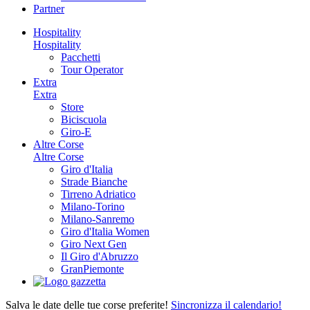
Partner
Hospitality
Hospitality
Pacchetti
Tour Operator
Extra
Extra
Store
Biciscuola
Giro-E
Altre Corse
Altre Corse
Giro d'Italia
Strade Bianche
Tirreno Adriatico
Milano-Torino
Milano-Sanremo
Giro d'Italia Women
Giro Next Gen
Il Giro d'Abruzzo
GranPiemonte
Salva le date delle tue corse preferite!
Sincronizza il calendario!