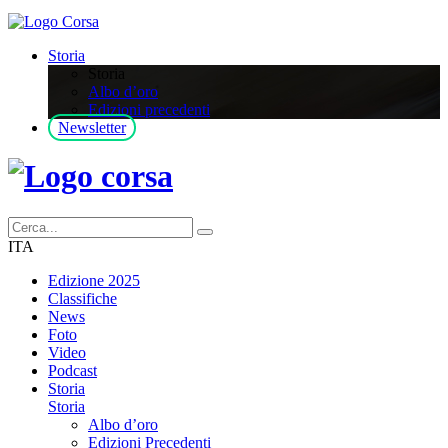
Storia
Storia
Albo d’oro
Edizioni precedenti
Newsletter
ITA
Edizione 2025
Classifiche
News
Foto
Video
Podcast
Storia
Storia
Albo d’oro
Edizioni Precedenti