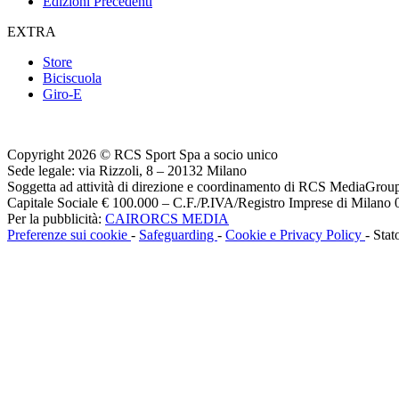
Edizioni Precedenti
EXTRA
Store
Biciscuola
Giro-E
Copyright 2026 © RCS Sport Spa a socio unico
Sede legale: via Rizzoli, 8 – 20132 Milano
Soggetta ad attività di direzione e coordinamento di RCS MediaGrou
Capitale Sociale € 100.000 – C.F./P.IVA/Registro Imprese di Milan
Per la pubblicità:
CAIRORCS MEDIA
Preferenze sui cookie
-
Safeguarding
-
Cookie e Privacy Policy
- Stat