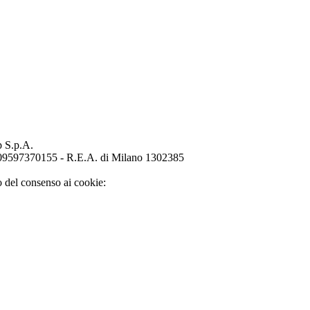
p S.p.A.
o 09597370155 - R.E.A. di Milano 1302385
o del consenso ai cookie: