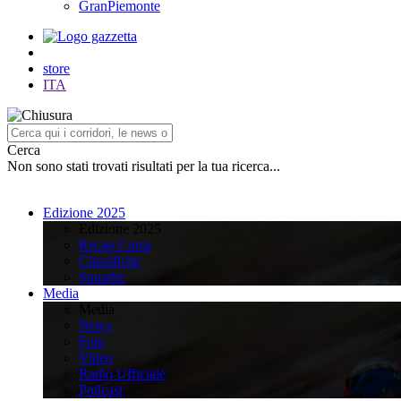
GranPiemonte
store
ITA
Cerca
Non sono stati trovati risultati per la tua ricerca...
Edizione 2025
Edizione 2025
Recap Corsa
Classifiche
Squadre
Media
Media
News
Foto
Video
Radio Ufficiale
Podcast