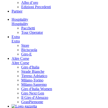
Albo d’oro
Edizioni Precedenti
Partner
Hospitality
Hospitality
Pacchetti
Tour Operator
Extra
Extra
Store
Biciscuola
Giro-E
Altre Corse
Altre Corse
Giro d'Italia
Strade Bianche
Tirreno Adriatico
Milano-Torino
Milano-Sanremo
Giro d'Italia Women
Giro Next Gen
Il Giro d'Abruzzo
GranPiemonte