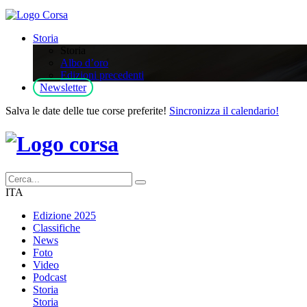
Storia
Storia
Albo d’oro
Edizioni precedenti
Newsletter
Salva le date delle tue corse preferite!
Sincronizza il calendario!
ITA
Edizione 2025
Classifiche
News
Foto
Video
Podcast
Storia
Storia