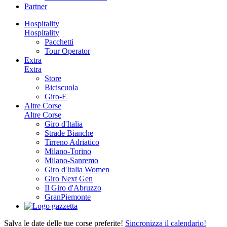
Partner
Hospitality
Hospitality
Pacchetti
Tour Operator
Extra
Extra
Store
Biciscuola
Giro-E
Altre Corse
Altre Corse
Giro d'Italia
Strade Bianche
Tirreno Adriatico
Milano-Torino
Milano-Sanremo
Giro d'Italia Women
Giro Next Gen
Il Giro d'Abruzzo
GranPiemonte
Salva le date delle tue corse preferite!
Sincronizza il calendario!