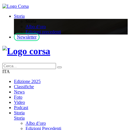
Storia
Storia
Albo d’oro
Edizioni precedenti
Newsletter
ITA
Edizione 2025
Classifiche
News
Foto
Video
Podcast
Storia
Storia
Albo d’oro
Edizioni Precedenti