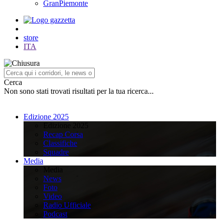
GranPiemonte
store
ITA
Cerca
Non sono stati trovati risultati per la tua ricerca...
Edizione 2025
Edizione 2025
Recap Corsa
Classifiche
Squadre
Media
Media
News
Foto
Video
Radio Ufficiale
Podcast