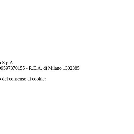
p S.p.A.
o 09597370155 - R.E.A. di Milano 1302385
o del consenso ai cookie: