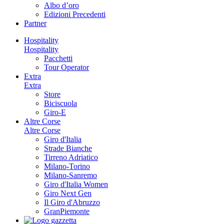
Albo d’oro
Edizioni Precedenti
Partner
Hospitality
Hospitality
Pacchetti
Tour Operator
Extra
Extra
Store
Biciscuola
Giro-E
Altre Corse
Altre Corse
Giro d'Italia
Strade Bianche
Tirreno Adriatico
Milano-Torino
Milano-Sanremo
Giro d'Italia Women
Giro Next Gen
Il Giro d'Abruzzo
GranPiemonte