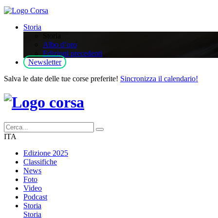
Storia
Storia
Albo d’oro
Edizioni precedenti
Newsletter
Salva le date delle tue corse preferite!
Sincronizza il calendario!
ITA
Edizione 2025
Classifiche
News
Foto
Video
Podcast
Storia
Storia