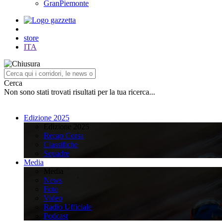
GranPiemonte
store
ITA
Cerca
Non sono stati trovati risultati per la tua ricerca...
Edizione 2025
Edizione 2025
Recap Corsa
Classifiche
Squadre
Media
Media
News
Foto
Video
Radio Ufficiale
Podcast