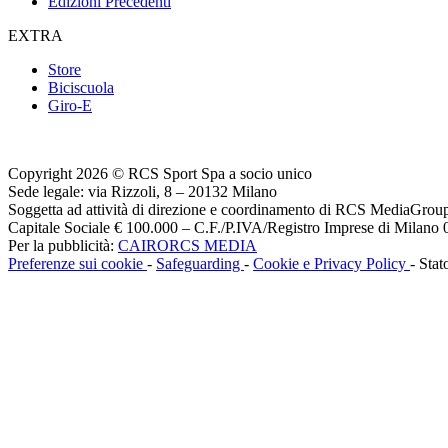
Edizioni Precedenti
EXTRA
Store
Biciscuola
Giro-E
Copyright 2026 © RCS Sport Spa a socio unico
Sede legale: via Rizzoli, 8 – 20132 Milano
Soggetta ad attività di direzione e coordinamento di RCS MediaGrou
Capitale Sociale € 100.000 – C.F./P.IVA/Registro Imprese di Milan
Per la pubblicità:
CAIRORCS MEDIA
Preferenze sui cookie
-
Safeguarding
-
Cookie e Privacy Policy
- Stat