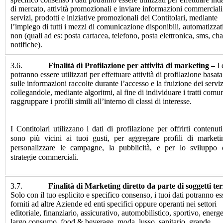
di mercato, attività promozionali e inviare informazioni commerciali
servizi, prodotti e iniziative promozionali dei Contitolari, mediante
l’impiego di tutti i mezzi di comunicazione disponibili, automatizzat
non (quali ad es: posta cartacea, telefono, posta elettronica, sms, cha
notifiche).
3.6.
Finalità di Profilazione per attività di marketing –
I 
potranno essere utilizzati per effettuare attività di profilazione basata
sulle informazioni raccolte durante l’accesso e la fruizione dei serviz
collegandole, mediante algoritmi, al fine di individuare i tratti comun
raggruppare i profili simili all’interno di classi di interesse.
I Contitolari utilizzano i dati di profilazione per offrirti contenut
sono più vicini ai tuoi gusti, per aggregare profili di market
personalizzare le campagne, la pubblicità, e per lo sviluppo 
strategie commerciali.
3.7.
Finalità di Marketing diretto da parte di soggetti ter
Solo con il tuo esplicito e specifico consenso, i tuoi dati potranno es
forniti ad altre Aziende ed enti specifici oppure operanti nei settori
editoriale, finanziario, assicurativo, automobilistico, sportivo, energe
largo consumo, food & beverage, moda, lusso, sanitario, grande