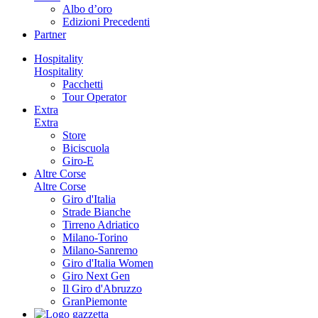
Albo d’oro
Edizioni Precedenti
Partner
Hospitality
Hospitality
Pacchetti
Tour Operator
Extra
Extra
Store
Biciscuola
Giro-E
Altre Corse
Altre Corse
Giro d'Italia
Strade Bianche
Tirreno Adriatico
Milano-Torino
Milano-Sanremo
Giro d'Italia Women
Giro Next Gen
Il Giro d'Abruzzo
GranPiemonte