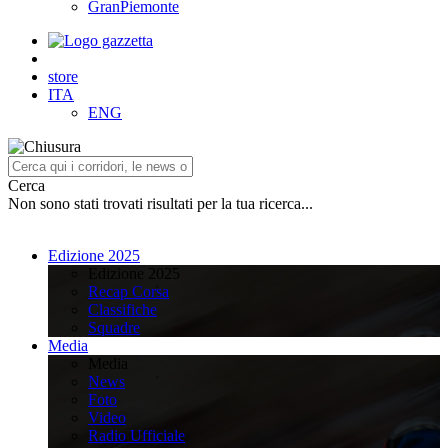
GranPiemonte
store
ITA
ENG
Cerca
Non sono stati trovati risultati per la tua ricerca...
Edizione 2025
Edizione 2025
Recap Corsa
Classifiche
Squadre
Media
Media
News
Foto
Video
Radio Ufficiale