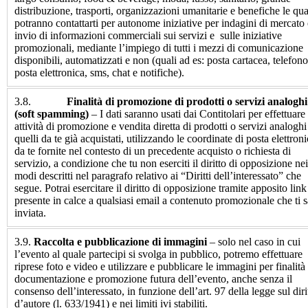
distribuzione, trasporti, organizzazioni umanitarie e benefiche le qua
potranno contattarti per autonome iniziative per indagini di mercato 
invio di informazioni commerciali sui servizi e sulle iniziative
promozionali, mediante l’impiego di tutti i mezzi di comunicazione
disponibili, automatizzati e non (quali ad es: posta cartacea, telefono
posta elettronica, sms, chat e notifiche).
3.8.
Finalità di promozione di prodotti o servizi analoghi
(soft spamming)
– I dati saranno usati dai Contitolari per effettuare
attività di promozione e vendita diretta di prodotti o servizi analoghi
quelli da te già acquistati, utilizzando le coordinate di posta elettron
da te fornite nel contesto di un precedente acquisto o richiesta di
servizio, a condizione che tu non eserciti il diritto di opposizione nei
modi descritti nel paragrafo relativo ai “Diritti dell’interessato” che
segue. Potrai esercitare il diritto di opposizione tramite apposito link
presente in calce a qualsiasi email a contenuto promozionale che ti s
inviata.
3.9.
Raccolta e pubblicazione di immagini
– solo nel caso in cui
l’evento al quale partecipi si svolga in pubblico, potremo effettuare
riprese foto e video e utilizzare e pubblicare le immagini per finalità
documentazione e promozione futura dell’evento, anche senza il
consenso dell’interessato, in funzione dell’art. 97 della legge sul diri
d’autore (l. 633/1941) e nei limiti ivi stabiliti.