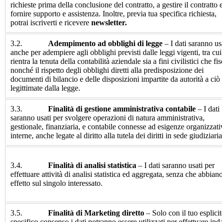
richieste prima della conclusione del contratto, a gestire il contratto 
fornire supporto e assistenza. Inoltre, previa tua specifica richiesta,
potrai iscriverti e ricevere
newsletter.
3.2.
Adempimento ad obblighi di legge
– I dati saranno us
anche per adempiere agli obblighi previsti dalle leggi vigenti, tra cui
rientra la tenuta della contabilità aziendale sia a fini civilistici che fis
nonché il rispetto degli obblighi diretti alla predisposizione dei
documenti di bilancio e delle disposizioni impartite da autorità a ciò
legittimate dalla legge.
3.3.
Finalità di gestione amministrativa contabile
– I dati
saranno usati per svolgere operazioni di natura amministrativa,
gestionale, finanziaria, e contabile connesse ad esigenze organizzati
interne, anche legate al diritto alla tutela dei diritti in sede giudiziaria
3.4.
Finalità di analisi statistica
– I dati saranno usati per
effettuare attività di analisi statistica ed aggregata, senza che abbian
effetto sul singolo interessato.
3.5.
Finalità di Marketing diretto
– Solo con il tuo esplicit
specifico consenso i dati potranno essere utilizzati per effettuare ind