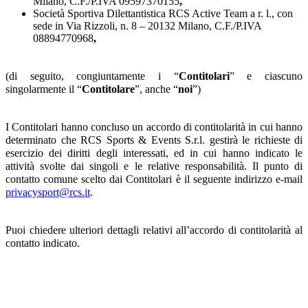
Milano, C.F./P.IVA 09597370155
,
Società Sportiva Dilettantistica RCS Active Team a r. l., con
sede in Via Rizzoli, n. 8 – 20132 Milano, C.F./P.IVA
08894770968
,
(di seguito, congiuntamente i “
Contitolari
” e ciascuno
singolarmente il “
Contitolare
”, anche “
noi
”)
I Contitolari hanno concluso un accordo di contitolarità in cui hanno
determinato che RCS Sports & Events S.r.l. gestirà le richieste di
esercizio dei diritti degli interessati, ed in cui hanno indicato le
attività svolte dai singoli e le relative responsabilità. Il punto di
contatto comune scelto dai Contitolari è il seguente indirizzo e-mail
privacysport@rcs.it
.
Puoi chiedere ulteriori dettagli relativi all’accordo di contitolarità al
contatto indicato.