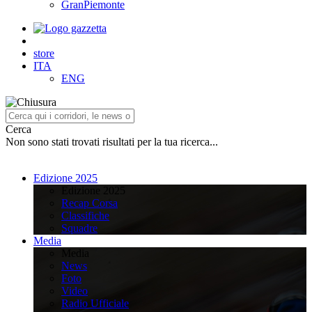
GranPiemonte
store
ITA
ENG
Cerca
Non sono stati trovati risultati per la tua ricerca...
Edizione 2025
Edizione 2025
Recap Corsa
Classifiche
Squadre
Media
Media
News
Foto
Video
Radio Ufficiale