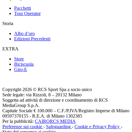
Pacchetti
Tour Operator
Storia
Albo d’oro
Edizioni Precedenti
EXTRA
Store
Biciscuola
Giro-E
Copyright 2026 © RCS Sport Spa a socio unico
Sede legale: via Rizzoli, 8 – 20132 Milano
Soggetta ad attività di direzione e coordinamento di RCS
MediaGroup S.p.A.
Capitale Sociale € 100.000 – C.F./P.IVA/Registro Imprese di Milano
09597370155 - R.E.A. di Milano 1302385
Per la pubblicità:
CAIRORCS MEDIA
Preferenze sui cookie
-
Safeguarding
-
Cookie e Privacy Policy
-
Stato del consenso ai cookie: