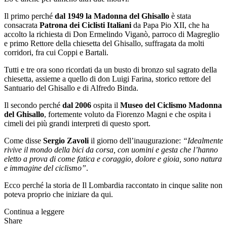
Il primo perché
dal 1949 la Madonna del Ghisallo
è stata
consacrata
Patrona dei Ciclisti Italiani
da Papa Pio XII, che ha
accolto la richiesta di Don Ermelindo Viganò, parroco di Magreglio
e primo Rettore della chiesetta del Ghisallo, suffragata da molti
corridori, fra cui Coppi e Bartali.
Tutti e tre ora sono ricordati da un busto di bronzo sul sagrato della
chiesetta, assieme a quello di don Luigi Farina, storico rettore del
Santuario del Ghisallo e di Alfredo Binda.
Il secondo perché
dal 2006
ospita il
Museo del Ciclismo Madonna
del Ghisallo
, fortemente voluto da Fiorenzo Magni e che ospita i
cimeli dei più grandi interpreti di questo sport.
Come disse
Sergio Zavoli
il giorno dell’inaugurazione:
“Idealmente
rivive il mondo della bici da corsa, con uomini e gesta che l’hanno
eletto a prova di come fatica e coraggio, dolore e gioia, sono natura
e immagine del ciclismo”
.
Ecco perché la storia de Il Lombardia raccontato in cinque salite non
poteva proprio che iniziare da qui.
Continua a leggere
Share