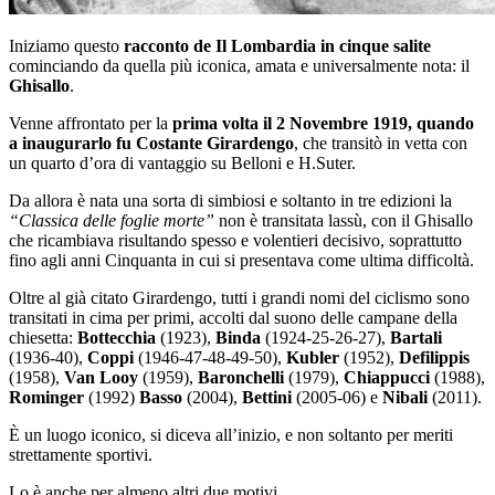
Iniziamo questo
racconto de Il Lombardia in cinque salite
cominciando da quella più iconica, amata e universalmente nota: il
Ghisallo
.
Venne affrontato per la
prima volta il 2 Novembre 1919, quando
a inaugurarlo fu Costante Girardengo
, che transitò in vetta con
un quarto d’ora di vantaggio su Belloni e H.Suter.
Da allora è nata una sorta di simbiosi e soltanto in tre edizioni la
“Classica delle foglie morte”
non è transitata lassù, con il Ghisallo
che ricambiava risultando spesso e volentieri decisivo, soprattutto
fino agli anni Cinquanta in cui si presentava come ultima difficoltà.
Oltre al già citato Girardengo, tutti i grandi nomi del ciclismo sono
transitati in cima per primi, accolti dal suono delle campane della
chiesetta:
Bottecchia
(1923),
Binda
(1924-25-26-27),
Bartali
(1936-40),
Coppi
(1946-47-48-49-50),
Kubler
(1952),
Defilippis
(1958),
Van Looy
(1959),
Baronchelli
(1979),
Chiappucci
(1988),
Rominger
(1992)
Basso
(2004),
Bettini
(2005-06) e
Nibali
(2011).
È un luogo iconico, si diceva all’inizio, e non soltanto per meriti
strettamente sportivi.
Lo è anche per almeno altri due motivi.