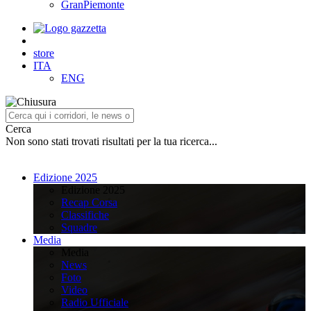
GranPiemonte
store
ITA
ENG
Cerca
Non sono stati trovati risultati per la tua ricerca...
Edizione 2025
Edizione 2025
Recap Corsa
Classifiche
Squadre
Media
Media
News
Foto
Video
Radio Ufficiale