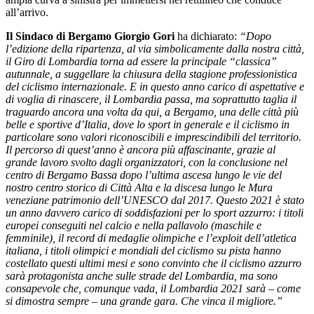
all’arrivo.
Il Sindaco di Bergamo Giorgio Gori
ha dichiarato:
“Dopo
l’edizione della ripartenza, al via simbolicamente dalla nostra città,
il Giro di Lombardia torna ad essere la principale “classica”
autunnale, a suggellare la chiusura della stagione professionistica
del ciclismo internazionale. E in questo anno carico di aspettative e
di voglia di rinascere, il Lombardia passa, ma soprattutto taglia il
traguardo ancora una volta da qui, a Bergamo, una delle città più
belle e sportive d’Italia, dove lo sport in generale e il ciclismo in
particolare sono valori riconoscibili e imprescindibili del territorio.
Il percorso di quest’anno è ancora più affascinante, grazie al
grande lavoro svolto dagli organizzatori, con la conclusione nel
centro di Bergamo Bassa dopo l’ultima ascesa lungo le vie del
nostro centro storico di Città Alta e la discesa lungo le Mura
veneziane patrimonio dell’UNESCO dal 2017. Questo 2021 è stato
un anno davvero carico di soddisfazioni per lo sport azzurro: i titoli
europei conseguiti nel calcio e nella pallavolo (maschile e
femminile), il record di medaglie olimpiche e l’exploit dell’atletica
italiana, i titoli olimpici e mondiali del ciclismo su pista hanno
costellato questi ultimi mesi e sono convinto che il ciclismo azzurro
sarà protagonista anche sulle strade del Lombardia, ma sono
consapevole che, comunque vada, il Lombardia 2021 sarà – come
si dimostra sempre – una grande gara. Che vinca il migliore.”