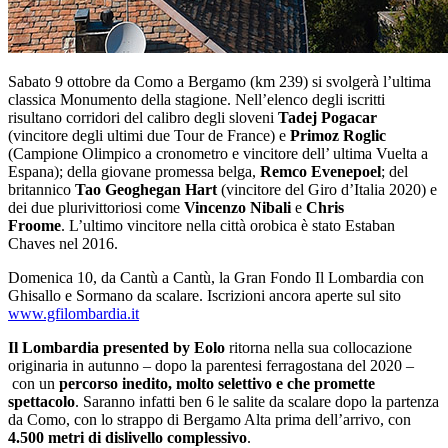
Sabato 9 ottobre da Como a Bergamo (km 239) si svolgerà l’ultima
classica Monumento della stagione. Nell’elenco degli iscritti
risultano corridori del calibro degli sloveni
Tadej Pogacar
(vincitore degli ultimi due Tour de France) e
Primoz Roglic
(Campione Olimpico a cronometro e vincitore dell’ ultima Vuelta a
Espana); della giovane promessa belga,
Remco Evenepoel
; del
britannico
Tao Geoghegan Hart
(vincitore del Giro d’Italia 2020) e
dei due plurivittoriosi come
Vincenzo Nibali
e
Chris
Froome
. L’ultimo vincitore nella città orobica è stato Estaban
Chaves nel 2016.
Domenica 10, da Cantù a Cantù, la Gran Fondo Il Lombardia con
Ghisallo e Sormano da scalare. Iscrizioni ancora aperte sul sito
www.gfilombardia.it
Il Lombardia presented by Eolo
ritorna nella sua collocazione
originaria in autunno – dopo la parentesi ferragostana del 2020 –
con un
percorso inedito, molto selettivo e che promette
spettacolo
. Saranno infatti ben 6 le salite da scalare dopo la partenza
da Como, con lo strappo di Bergamo Alta prima dell’arrivo, con
4.500 metri di dislivello complessivo
.