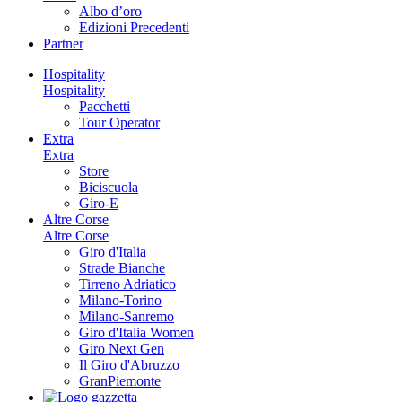
Albo d’oro
Edizioni Precedenti
Partner
Hospitality
Hospitality
Pacchetti
Tour Operator
Extra
Extra
Store
Biciscuola
Giro-E
Altre Corse
Altre Corse
Giro d'Italia
Strade Bianche
Tirreno Adriatico
Milano-Torino
Milano-Sanremo
Giro d'Italia Women
Giro Next Gen
Il Giro d'Abruzzo
GranPiemonte