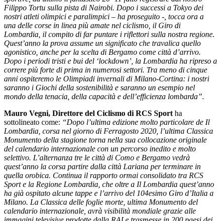
Filippo Tortu sulla pista di Nairobi. Dopo i successi a Tokyo dei
nostri atleti olimpici e paralimpici – ha proseguito -, tocca ora a
una delle corse in linea più amate nel ciclismo, il Giro di
Lombardia, il compito di far puntare i riflettori sulla nostra regione.
Quest’anno la prova assume un significato che travalica quello
agonistico, anche per la scelta di Bergamo come città d’arrivo.
Dopo i periodi tristi e bui del ‘lockdown’, la Lombardia ha ripreso a
correre più forte di prima in numerosi settori. Tra meno di cinque
anni ospiteremo le Olimpiadi invernali di Milano-Cortina: i nostri
saranno i Giochi della sostenibilità e saranno un esempio nel
mondo della tenacia, della capacità e dell’efficienza lombarda”.
Mauro Vegni, Direttore del Ciclismo di RCS Sport
ha
sottolineato come:
“Dopo l’ultima edizione molto particolare de Il
Lombardia, corsa nel giorno di Ferragosto 2020, l’ultima Classica
Monumento della stagione torna nella sua collocazione originale
del calendario internazionale con un percorso inedito e molto
selettivo. L’alternanza tre le città di Como e Bergamo vedrà
quest’anno la corsa partire dalla città Lariana per terminare in
quella orobica. Continua il rapporto ormai consolidato tra RCS
Sport e la Regione Lombardia, che oltre a Il Lombardia quest’anno
ha già ospitato alcune tappe e l’arrivo del 104esimo Giro d’Italia a
Milano. La Classica delle foglie morte, ultima Monumento del
calendario internazionale, avrà visibilità mondiale grazie alle
immagini televisive prodotte dalla RAI e trasmesse in 200 paesi dei