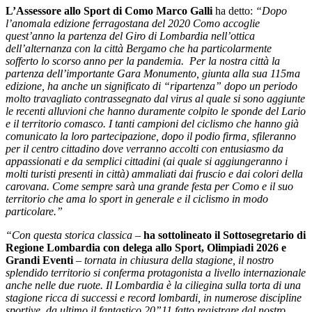
L’Assessore allo Sport di Como Marco Galli
ha detto:
“Dopo
l’anomala edizione ferragostana del 2020 Como accoglie
quest’anno la partenza del Giro di Lombardia nell’ottica
dell’alternanza con la città Bergamo che ha particolarmente
sofferto lo scorso anno per la pandemia. Per la nostra città la
partenza dell’importante Gara Monumento, giunta alla sua 115ma
edizione, ha anche un significato di “ripartenza” dopo un periodo
molto travagliato contrassegnato dal virus al quale si sono aggiunte
le recenti alluvioni che hanno duramente colpito le sponde del Lario
e il territorio comasco. I tanti campioni del ciclismo che hanno già
comunicato la loro partecipazione, dopo il podio firma, sfileranno
per il centro cittadino dove verranno accolti con entusiasmo da
appassionati e da semplici cittadini (ai quale si aggiungeranno i
molti turisti presenti in città) ammaliati dai fruscio e dai colori della
carovana. Come sempre sarà una grande festa per Como e il suo
territorio che ama lo sport in generale e il ciclismo in modo
particolare.”
“Con questa storica classica
–
ha sottolineato il Sottosegretario di
Regione Lombardia con delega allo Sport, Olimpiadi 2026 e
Grandi Eventi
–
tornata in chiusura della stagione, il nostro
splendido territorio si conferma protagonista a livello internazionale
anche nelle due ruote. Il Lombardia è la ciliegina sulla torta di una
stagione ricca di successi e record lombardi, in numerose discipline
sportive, da ultimo il fantastico 20”11 fatto registrare dal nostro