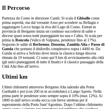
Il Percorso
Partenza da Como in direzione Cantù. Si scala il
Ghisallo
come
prima asperità, ma dal versante Asso per scendere su Bellagio e
raggiungere Lecco lungo la riva del Lago di Como. Entrati in
provincia di Bergamo inizia un continuo succedersi di salite e
discese quasi senza tratti pianeggianti tra una e l’altra. Si scala per
prima la
Roncola
(Valico di Valpiana, pendenze fino al 17%).
Seguono le salite di
Berbenno
,
Dossena
,
Zambla Alta
e
Passo di
Ganda
che portano il dislivello complessivo sopra i 4400 m. Da
Ganda si arriva a Selvino dove inizia la classica lunga discesa
ritmata da 19 tornanti. Ci sono qui 9 km di avvicinamento alla città
(gli unici pianeggianti di tutto il finale) e il classico passaggio della
Città Alta fino all’arrivo.
Ultimi km
Ultimi chilometri attraverso Bergamo Alta salendo alla Porta
Garibaldi e poi (con 200 m in acciottolato) a Largo Aperto. Nella
prima parte le pendenze sono sempre sopra il 10% (max 12%). Ai
1800 m dall’arrivo svolta secca con breve strettoia per il
superamento della Porta Sant’Agostino. Dopo l’ultimo chilometro
ampia curva a sinistra per immettersi nel rettilineo che conduce