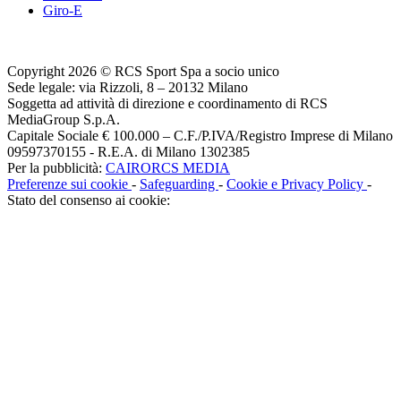
Giro-E
Copyright 2026 © RCS Sport Spa a socio unico
Sede legale: via Rizzoli, 8 – 20132 Milano
Soggetta ad attività di direzione e coordinamento di RCS
MediaGroup S.p.A.
Capitale Sociale € 100.000 – C.F./P.IVA/Registro Imprese di Milano
09597370155 - R.E.A. di Milano 1302385
Per la pubblicità:
CAIRORCS MEDIA
Preferenze sui cookie
-
Safeguarding
-
Cookie e Privacy Policy
-
Stato del consenso ai cookie: