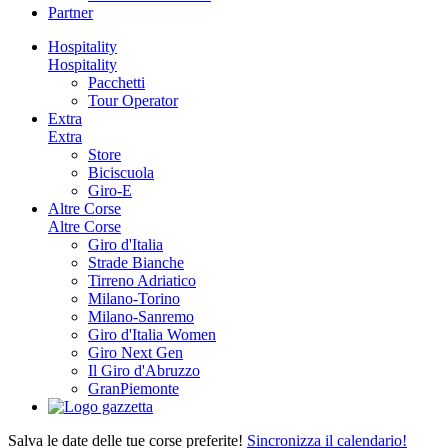
Partner
Hospitality
Hospitality
Pacchetti
Tour Operator
Extra
Extra
Store
Biciscuola
Giro-E
Altre Corse
Altre Corse
Giro d'Italia
Strade Bianche
Tirreno Adriatico
Milano-Torino
Milano-Sanremo
Giro d'Italia Women
Giro Next Gen
Il Giro d'Abruzzo
GranPiemonte
Salva le date delle tue corse preferite!
Sincronizza il calendario!