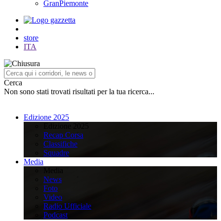
GranPiemonte
store
ITA
Cerca
Non sono stati trovati risultati per la tua ricerca...
Edizione 2025
Edizione 2025
Recap Corsa
Classifiche
Squadre
Media
Media
News
Foto
Video
Radio Ufficiale
Podcast