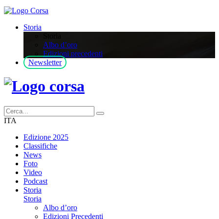
Storia
Storia
Albo d’oro
Edizioni precedenti
Newsletter
ITA
Edizione 2025
Classifiche
News
Foto
Video
Podcast
Storia
Storia
Albo d’oro
Edizioni Precedenti