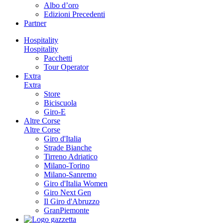
Albo d’oro
Edizioni Precedenti
Partner
Hospitality
Hospitality
Pacchetti
Tour Operator
Extra
Extra
Store
Biciscuola
Giro-E
Altre Corse
Altre Corse
Giro d'Italia
Strade Bianche
Tirreno Adriatico
Milano-Torino
Milano-Sanremo
Giro d'Italia Women
Giro Next Gen
Il Giro d'Abruzzo
GranPiemonte