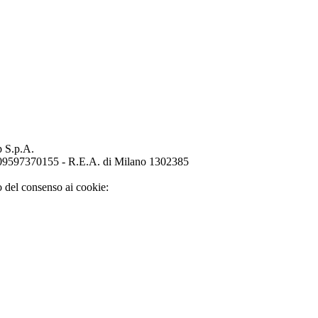
p S.p.A.
o 09597370155 - R.E.A. di Milano 1302385
o del consenso ai cookie: