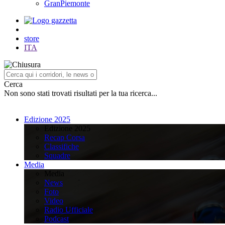
GranPiemonte
store
ITA
Cerca
Non sono stati trovati risultati per la tua ricerca...
Edizione 2025
Edizione 2025
Recap Corsa
Classifiche
Squadre
Media
Media
News
Foto
Video
Radio Ufficiale
Podcast