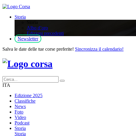
Storia
Storia
Albo d’oro
Edizioni precedenti
Newsletter
Salva le date delle tue corse preferite!
Sincronizza il calendario!
ITA
Edizione 2025
Classifiche
News
Foto
Video
Podcast
Storia
Storia