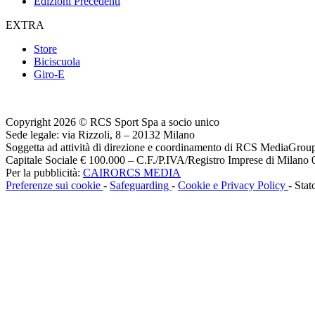
Edizioni Precedenti
EXTRA
Store
Biciscuola
Giro-E
Copyright 2026 © RCS Sport Spa a socio unico
Sede legale: via Rizzoli, 8 – 20132 Milano
Soggetta ad attività di direzione e coordinamento di RCS MediaGrou
Capitale Sociale € 100.000 – C.F./P.IVA/Registro Imprese di Milan
Per la pubblicità:
CAIRORCS MEDIA
Preferenze sui cookie
-
Safeguarding
-
Cookie e Privacy Policy
- Stat